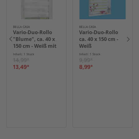
BELLA CASA
BELLA CASA
Vario-Duo-Rollo
Vario-Duo-Rollo
"Blume", ca. 40 x
ca. 40 x 150 cm -
150 cm - Weiß mit
Weiß
Motiv
Inhalt: 1 Stück
Inhalt: 1 Stück
14,99*
9,99*
13,49*
8,99*