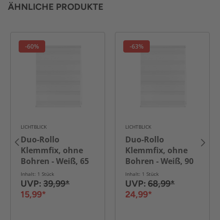
ÄHNLICHE PRODUKTE
-60%
-63%
LICHTBLICK
LICHTBLICK
Duo-Rollo
Duo-Rollo
Klemmfix, ohne
Klemmfix, ohne
Bohren - Weiß, 65
Bohren - Weiß, 90
cm x 150 cm (B x L)
cm x 220 cm (B x L)
Inhalt: 1 Stück
Inhalt: 1 Stück
UVP:
39,99*
UVP:
68,99*
15,99*
24,99*