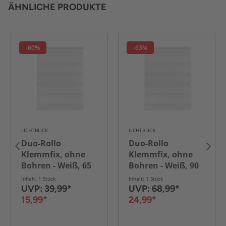
ÄHNLICHE PRODUKTE
-60%
-63%
LICHTBLICK
LICHTBLICK
Duo-Rollo
Duo-Rollo
Klemmfix, ohne
Klemmfix, ohne
Bohren - Weiß, 65
Bohren - Weiß, 90
cm x 150 cm (B x L)
cm x 220 cm (B x L)
Inhalt: 1 Stück
Inhalt: 1 Stück
UVP:
39,99*
UVP:
68,99*
15,99*
24,99*