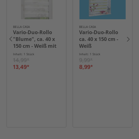
BELLA CASA
BELLA CASA
Vario-Duo-Rollo
Vario-Duo-Rollo
"Blume", ca. 40 x
ca. 40 x 150 cm -
150 cm - Weiß mit
Weiß
Motiv
Inhalt: 1 Stück
Inhalt: 1 Stück
14,99*
9,99*
13,49*
8,99*