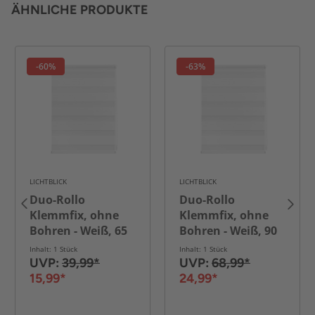
ÄHNLICHE PRODUKTE
-60%
-63%
LICHTBLICK
LICHTBLICK
Duo-Rollo
Duo-Rollo
Klemmfix, ohne
Klemmfix, ohne
Bohren - Weiß, 65
Bohren - Weiß, 90
cm x 150 cm (B x L)
cm x 220 cm (B x L)
Inhalt: 1 Stück
Inhalt: 1 Stück
UVP:
39,99*
UVP:
68,99*
15,99*
24,99*