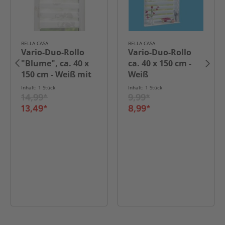
BELLA CASA
BELLA CASA
Vario-Duo-Rollo
Vario-Duo-Rollo
"Blume", ca. 40 x
ca. 40 x 150 cm -
150 cm - Weiß mit
Weiß
Motiv
Inhalt: 1 Stück
Inhalt: 1 Stück
14,99*
9,99*
13,49*
8,99*