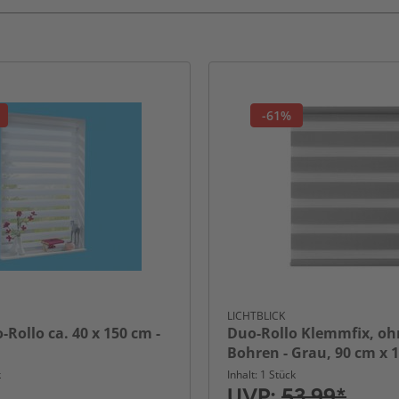
-61%
LICHTBLICK
-Rollo ca. 40 x 150 cm -
Duo-Rollo Klemmfix, oh
Bohren - Grau, 90 cm x 
x L)
k
Inhalt: 1 Stück
UVP:
53,99*