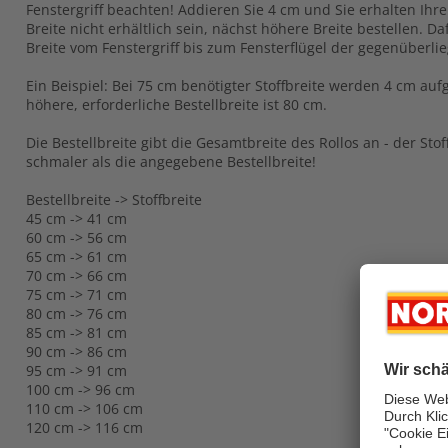
Fenstergriff beachten! Addieren Sie 4 cm und Sie erhalten Ihre B
Breite nicht erhältlich sein, nächst höhere Breite bestellen. 
Breite vom Fenstergriff bis zum Fensterflügel der gegenüberli
Ein Beispiel: Bei 75 cm benötigter Stoffbreite werden 4 cm auf
höhere, erforderliche Bestellbreite ist 80 cm.
Die Bestellbreite gibt die Gesamtbreite des Rollos an - der Sto
schmaler als die angegebene Bestellbreite!
Bestellbreite -> Stoffbreite
45 cm -> 41 cm
60 cm -> 56 cm
65 cm -> 61 cm
70 cm -> 66 cm
75 cm -> 71 cm
80 cm -> 76 cm
85 cm -> 81 cm
90 cm -> 86 cm
95 cm -> 91 cm
100 cm -> 96 cm
110 cm -> 106 cm
120 cm -> 116 cm