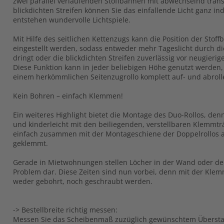
zwei parallel verlaufenden Stoffbahnen mit abwechselnd tra
blickdichten Streifen können Sie das einfallende Licht ganz ind
entstehen wundervolle Lichtspiele.
Mit Hilfe des seitlichen Kettenzugs kann die Position der Sto
eingestellt werden, sodass entweder mehr Tageslicht durch di
dringt oder die blickdichten Streifen zuverlässig vor neugierig
Diese Funktion kann in jeder beliebigen Höhe genutzt werden, d
einem herkömmlichen Seitenzugrollo komplett auf- und abrolle
Kein Bohren – einfach Klemmen!
Ein weiteres Highlight bietet die Montage des Duo-Rollos, denn
und kinderleicht mit den beiliegenden, verstellbaren Klemmt
einfach zusammen mit der Montageschiene der Doppelrollos a
geklemmt.
Gerade in Mietwohnungen stellen Löcher in der Wand oder de
Problem dar. Diese Zeiten sind nun vorbei, denn mit der Kl
weder gebohrt, noch geschraubt werden.
-> Bestellbreite richtig messen:
Messen Sie das Scheibenmaß zuzüglich gewünschtem Übersta