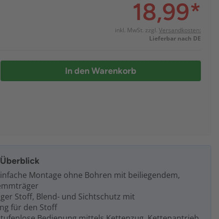
18,99
*
inkl. MwSt. zzgl.
Versandkosten:
Lieferbar nach DE
In den Warenkorb
m Überblick
einfache Montage ohne Bohren mit beiliegendem,
lemmträger
iger Stoff, Blend- und Sichtschutz mit
g für den Stoff
stufenlose Bedienung mittels Kettenzug, Kettenantrieb