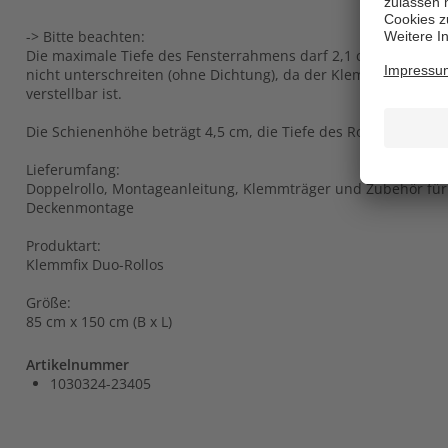
-> Bitte beachten:
Die maximale Tiefe des Fensterrahmens darf 2,1 cm nicht übe
nicht unterschreiten (ohne Dichtung), da der Klemmträger nur
verstellbar ist.
Die Schienenhöhe beträgt 4,5 cm, die Tiefe des Rollos inklusiv
Lieferumfang:
Doppelrollo, Montageanleitung, Klemmträger und Zubehör fü
Deckenmontage
Produktart:
Klemmfix Duo-Rollos
Größe:
85 cm x 150 cm (B x L)
Artikelnummer
1030324-23405