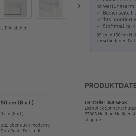
ist wartungsarm
Bedienseite fr
rechts montiert 
Stoffmaß ca. 4
s Bild ziehen
85 cm x 150 cm Nat
verschiedenen Far
PRODUKTDAT
150 cm (B x L)
Hersteller laut GPSR
Lichtblick Sonnenschutz
0 cm (B x L)
37308 Heilbad Heiligenst
shop.de
chutz, aber auch moderne
 Duo-Rollo. Durch die