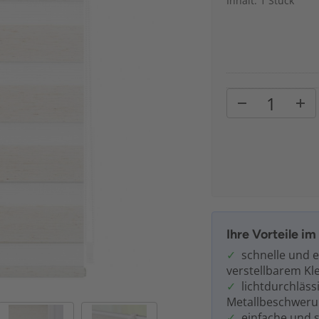
Inhalt: 1 Stück
Ihre Vorteile i
schnelle und 
verstellbarem K
lichtdurchläss
Metallbeschwerun
einfache und 