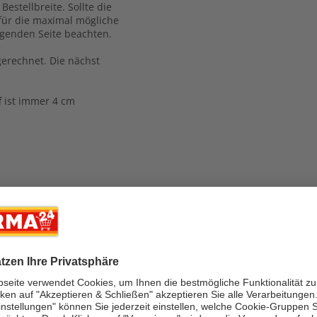
estellbreite. Sollte die
Dafür die maximal mögliche
egenden Seite beachten.
gerechnet. Die nächst
ff ist immer 4 cm