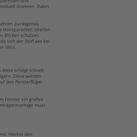
nsparenten und
ividuell dosieren. Dabei
ffbahnen punktgenau
e transparenten Streifen
en Blicken schützen.
a sich der Stoff wie bei
n lässt.
 diese erfolgt schnell
rägern. Diese werden
uf den Fensterflügel
m Fenster ein großes
emmträgermontage muss
nd. Hierbei den