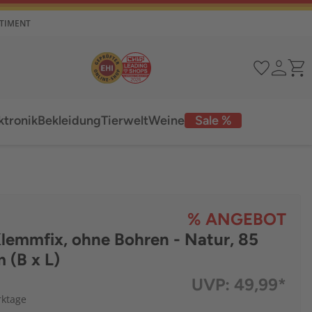
RTIMENT
ktronik
Bekleidung
Tierwelt
Weine
Sale %
% ANGEBOT
lemmfix, ohne Bohren - Natur, 85
 (B x L)
UVP:
49,99*
rktage