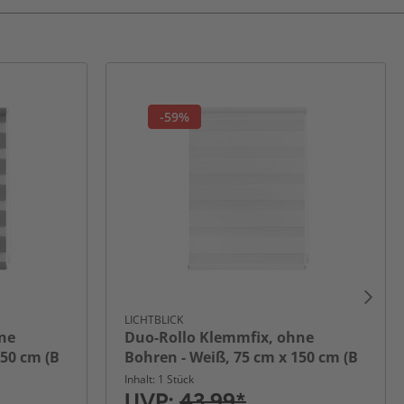
-59%
LICHTBLICK
ne
Duo-Rollo Klemmfix, ohne
150 cm (B
Bohren - Weiß, 75 cm x 150 cm (B
x L)
Inhalt: 1 Stück
UVP:
43,99*