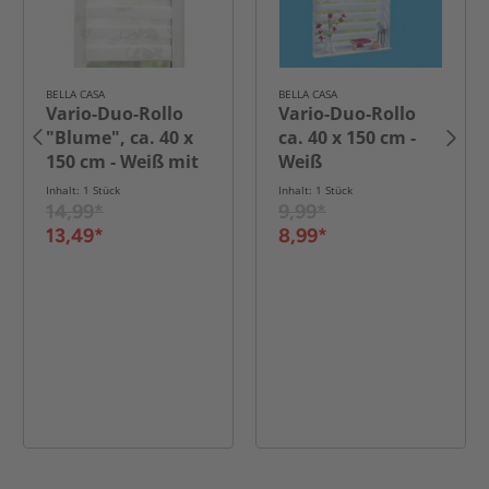
BELLA CASA
BELLA CASA
Vario-Duo-Rollo
Vario-Duo-Rollo
"Blume", ca. 40 x
ca. 40 x 150 cm -
150 cm - Weiß mit
Weiß
Motiv
Inhalt: 1 Stück
Inhalt: 1 Stück
14,99*
9,99*
13,49*
8,99*