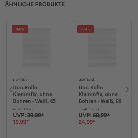
ÄHNLICHE PRODUKTE
-60%
-63%
LICHTBLICK
LICHTBLICK
Duo-Rollo
Duo-Rollo
Klemmfix, ohne
Klemmfix, ohne
Bohren - Weiß, 65
Bohren - Weiß, 90
cm x 150 cm (B x L)
cm x 220 cm (B x L)
Inhalt: 1 Stück
Inhalt: 1 Stück
UVP:
39,99*
UVP:
68,99*
15,99*
24,99*