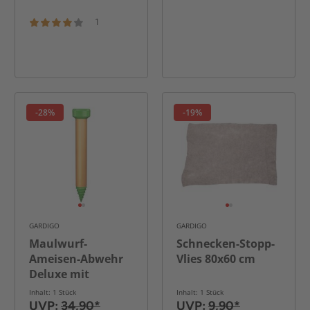
1
-28%
-19%
GARDIGO
GARDIGO
Maulwurf-
Schnecken-Stopp-
Ameisen-Abwehr
Vlies 80x60 cm
Deluxe mit
Erdloch-Bohrhilfe
Inhalt: 1 Stück
Inhalt: 1 Stück
UVP:
34,90*
UVP:
9,90*