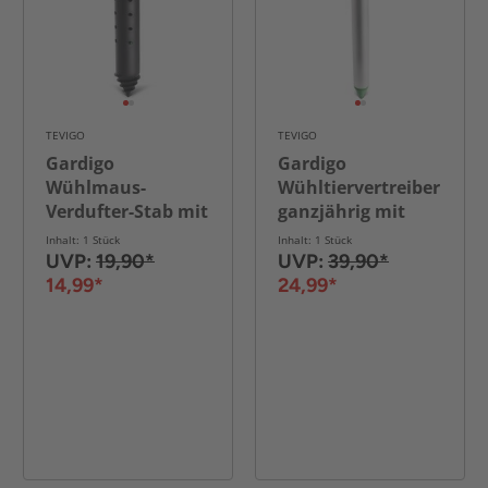
TEVIGO
TEVIGO
Gardigo
Gardigo
Wühlmaus-
Wühltiervertreiber
Verdufter-Stab mit
ganzjährig mit
Duft
Solar-Wechselkopf
Inhalt: 1 Stück
Inhalt: 1 Stück
UVP:
19,90*
UVP:
39,90*
14,99*
24,99*