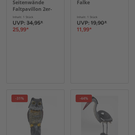
Seitenwände
Falke
Faltpavillon 2er-
Set Blau 3x2m
Inhalt: 1 Stück
Inhalt: 1 Stück
UVP:
34,95*
UVP:
19,90*
25,99*
11,99*
-31%
-44%