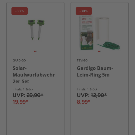
-33%
-30%
GARDIGO
TEVIGO
Solar-
Gardigo Baum-
Maulwurfabwehr
Leim-Ring 5m
2er-Set
Inhalt: 1 Stück
Inhalt: 1 Stück
UVP:
29,90*
UVP:
12,90*
19,99*
8,99*