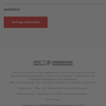
WIDERRUF
Vertrag widerrufen
* Greifen Sie schnell zu! Alle angegebenen Preise in Euro und inklusive der
gesetzlichen Mehrwertsteuer. Irrtümer durch Schreib-, Programmier- und
Datenübertragungsfehler sind vorbehalten.
AGB
Verantwortung / CSR
Newsletter
Widerruf
Kontakt
Impressum
Datenschutz
Über uns
Gesetzliche Zusatzinformationen
Auszeichnungen
Versandstatus
FAQ
Cookie-Einstellungen
Rücksendung
Copyright © by NORMA24 Online-Shop GmbH & Co. KG