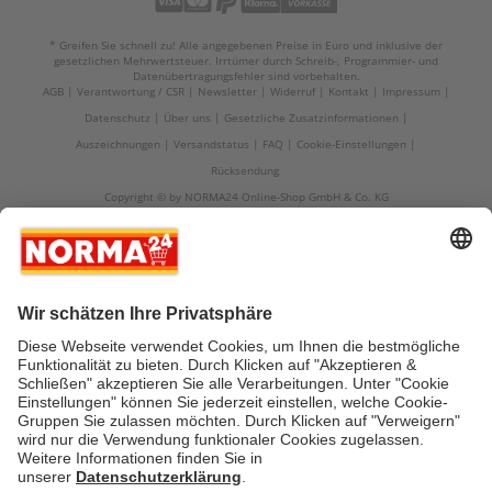
* Greifen Sie schnell zu! Alle angegebenen Preise in Euro und inklusive der
gesetzlichen Mehrwertsteuer. Irrtümer durch Schreib-, Programmier- und
Datenübertragungsfehler sind vorbehalten.
AGB
Verantwortung / CSR
Newsletter
Widerruf
Kontakt
Impressum
Datenschutz
Über uns
Gesetzliche Zusatzinformationen
Auszeichnungen
Versandstatus
FAQ
Cookie-Einstellungen
Rücksendung
Copyright © by NORMA24 Online-Shop GmbH & Co. KG