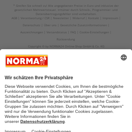
* Greifen Sie schnell zu! Alle angegebenen Preise in Euro und inklusive der
gesetzlichen Mehrwertsteuer. Irrtümer durch Schreib-, Programmier- und
Datenübertragungsfehler sind vorbehalten.
AGB
Verantwortung / CSR
Newsletter
Widerruf
Kontakt
Impressum
Datenschutz
Über uns
Gesetzliche Zusatzinformationen
Auszeichnungen
Versandstatus
FAQ
Cookie-Einstellungen
Rücksendung
Copyright © by NORMA24 Online-Shop GmbH & Co. KG