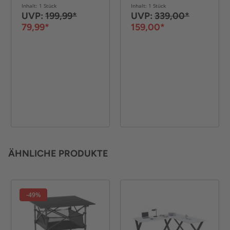
120 x 120 x 76 cm –
Inhalt: 1 Stück
Inhalt: 1 Stück
Schwarz
UVP:
199,99*
UVP:
339,00*
79,99*
159,00*
ÄHNLICHE PRODUKTE
-49%