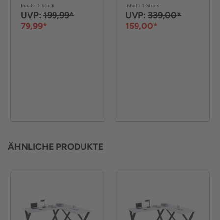
120 x 120 x 76 cm –
Inhalt: 1 Stück
Inhalt: 1 Stück
Schwarz
UVP:
199,99*
UVP:
339,00*
79,99*
159,00*
ÄHNLICHE PRODUKTE