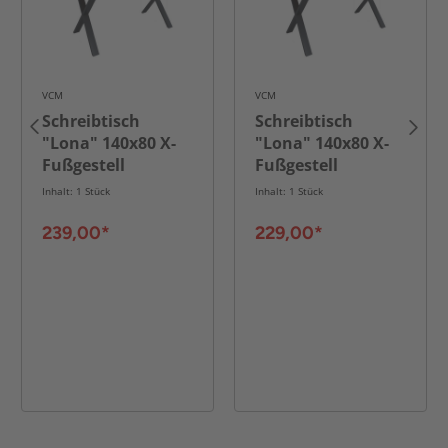
VCM
VCM
Schreibtisch
Schreibtisch
"Lona" 140x80 X-
"Lona" 140x80 X-
Fußgestell
Fußgestell
Sonoma-
Weiß/Schwarz
Inhalt: 1 Stück
Inhalt: 1 Stück
Eiche/Schwarz
239,00*
229,00*