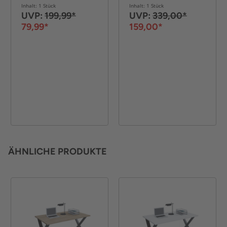
120 x 120 x 76 cm –
Inhalt: 1 Stück
Inhalt: 1 Stück
Schwarz
UVP:
199,99*
UVP:
339,00*
79,99*
159,00*
ÄHNLICHE PRODUKTE