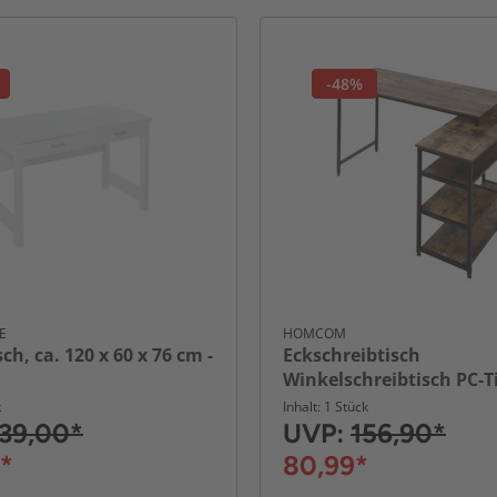
-48%
E
HOMCOM
ch, ca. 120 x 60 x 76 cm -
Eckschreibtisch
Winkelschreibtisch PC-T
Regal Schublade L-Form
k
Inhalt: 1 Stück
135 x 90 x 79 cm
39,00*
UVP:
156,90*
*
80,99*