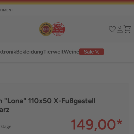
RTIMENT
ktronik
Bekleidung
Tierwelt
Weine
Sale %
h "Lona" 110x50 X-Fußgestell
arz
149,00
*
rktage