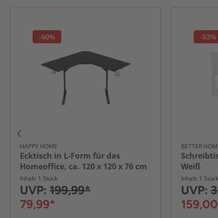
-60%
-53%
HAPPY HOME
BETTER HOM
Ecktisch in L-Form für das
Schreibtis
Homeoffice, ca. 120 x 120 x 76 cm
Weiß
– Schwarz
Inhalt: 1 Stück
Inhalt: 1 Stüc
UVP:
199,99*
UVP:
3
79,99*
159,00