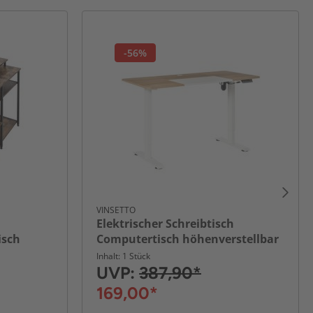
-56%
VINSETTO
Elektrischer Schreibtisch
isch
Computertisch höhenverstellbar
 Braun
Natur+Weiß 140 x 70 x 72-116 cm
Inhalt: 1 Stück
UVP:
387,90*
169,00*