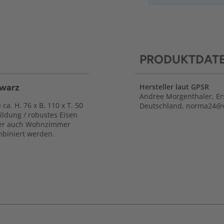
PRODUKTDAT
hwarz
Hersteller laut GPSR
Andree Morgenthaler, Er
a. H. 76 x B. 110 x T. 50
Deutschland, norma24@
ildung / robustes Eisen
 oder auch Wohnzimmer
mbiniert werden.