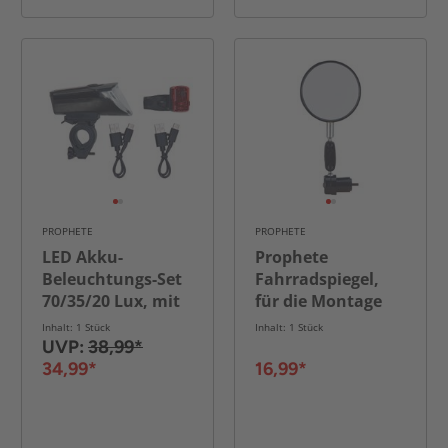
PROPHETE
PROPHETE
LED Akku-
Prophete
Beleuchtungs-Set
Fahrradspiegel,
70/35/20 Lux, mit
für die Montage
Li-Ionen Akku
im Lenker
Inhalt: 1 Stück
Inhalt: 1 Stück
UVP:
38,99*
34,99*
16,99*