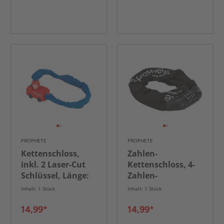
PROPHETE
PROPHETE
Kettenschloss,
Zahlen-
inkl. 2 Laser-Cut
Kettenschloss, 4-
Schlüssel, Länge:
Zahlen-
65 cm, Farbe: blau
Kombination, frei
Inhalt: 1 Stück
Inhalt: 1 Stück
kodierbar, Länge:
90 cm
14,99*
14,99*