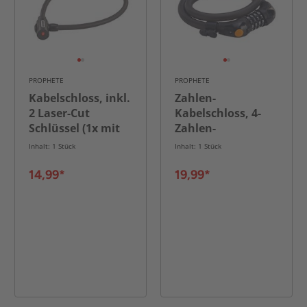
PROPHETE
PROPHETE
Kabelschloss, inkl.
Zahlen-
2 Laser-Cut
Kabelschloss, 4-
Schlüssel (1x mit
Zahlen-
LED), Länge: 80 cm
Kombination,
Inhalt: 1 Stück
Inhalt: 1 Stück
Länge: 80 cm
14,99*
19,99*