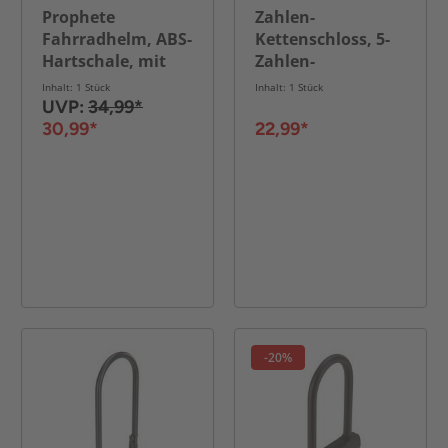
Prophete
Zahlen-
Fahrradhelm, ABS-
Kettenschloss, 5-
Hartschale, mit
Zahlen-
LED-Licht, Größe:
Kombination, LED-
Inhalt: 1 Stück
Inhalt: 1 Stück
58-61 cm, Farbe:
beleuchtete
UVP:
34,99*
schwarz
Zahlenwalze,
30,99*
22,99*
Länge: 120 cm
-20%