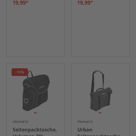
wasserabweisend
19,99*
19,99*
-16%
PROPHETE
PROPHETE
Seitenpacktasche,
Urban