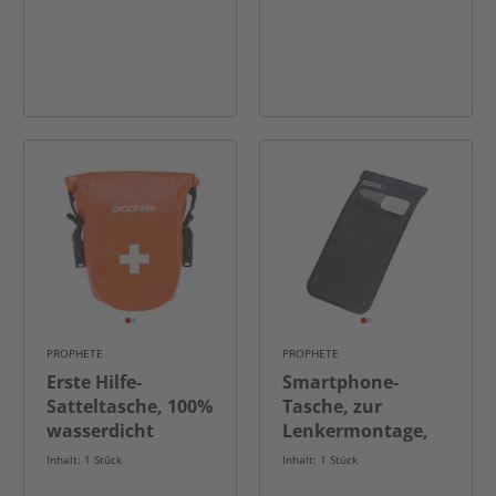
PROPHETE
PROPHETE
Erste Hilfe-
Smartphone-
Satteltasche, 100%
Tasche, zur
wasserdicht
Lenkermontage,
bis zu 5.5“
Inhalt: 1 Stück
Inhalt: 1 Stück
geeignet,