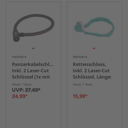
PROPHETE
PROPHETE
Panzerkabelschloss,
Kettenschloss,
inkl. 2 Laser-Cut
inkl. 2 Laser-Cut
Schlüssel (1x mit
Schlüssel, Länge:
LED), Länge: 100
65 cm, Farbe:
Inhalt: 1 Stück
Inhalt: 1 Stück
cm
türkis, mit Herz-
UVP:
27,69*
Verschluss
24,99*
15,99*