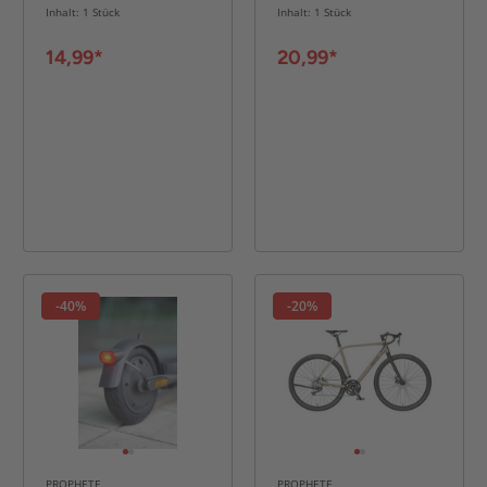
Erwachsene,
Fach, Volumen: 1
Inhalt: 1 Stück
Inhalt: 1 Stück
Farbe: transparent
Liter
14,99*
20,99*
-40%
-20%
PROPHETE
PROPHETE