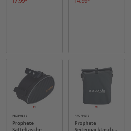
inkl. Halter
17,99*
14,99*
PROPHETE
PROPHETE
Prophete
Prophete
Satteltasche,
Seitenpacktasche/Ruck