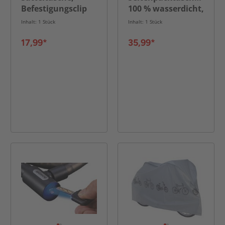
Befestigungsclip
100 % wasserdicht,
für Unterseite des
reflektierende
Inhalt: 1 Stück
Inhalt: 1 Stück
Sattels
Elemente
17,99*
35,99*