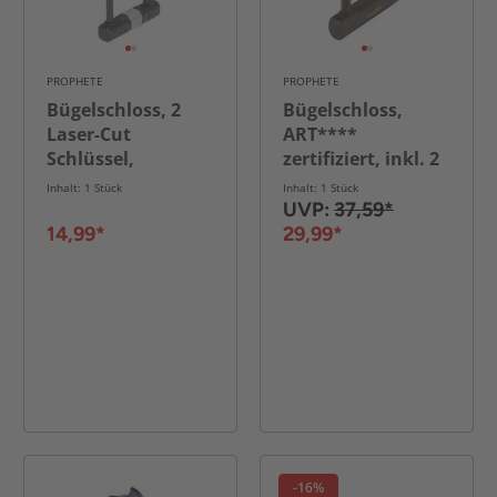
PROPHETE
PROPHETE
Bügelschloss, 2
Bügelschloss,
Laser-Cut
ART****
Schlüssel,
zertifiziert, inkl. 2
L:170x245mm
Laser-Cut
Inhalt: 1 Stück
Inhalt: 1 Stück
Schlüssel (1x mit
UVP:
37,59*
LED)
14,99*
29,99*
-16%