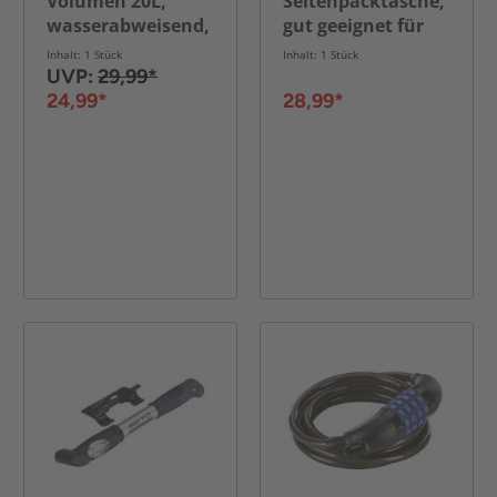
Volumen 20L,
Seitenpacktasche,
wasserabweisend,
gut geeignet für
mit Reflex u.
20" Fahrräder und
Inhalt: 1 Stück
Inhalt: 1 Stück
innenliegenden
E-Bikes, inkl.
UVP:
29,99*
Fächern
Laptopfach,
24,99*
28,99*