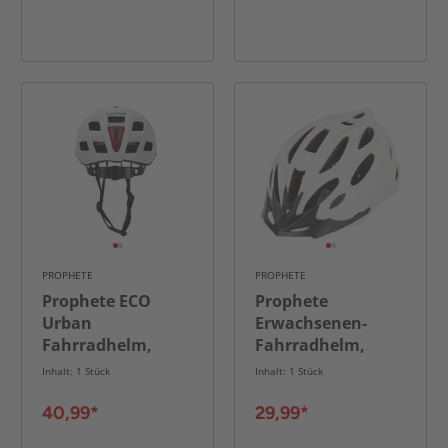
PROPHETE
PROPHETE
Prophete ECO
Prophete
Urban
Erwachsenen-
Fahrradhelm,
Fahrradhelm,
Größe: 52-59 cm,
Inmold, Größe: 58-
Inhalt: 1 Stück
Inhalt: 1 Stück
Farbe: weiß
61 cm, Farbe: weiß
mit Reflexstreifen
40,99*
29,99*