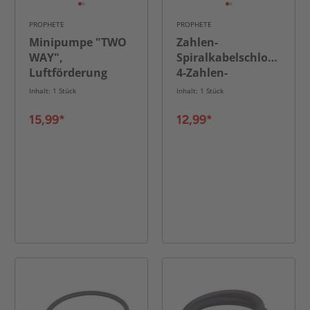
PROPHETE
PROPHETE
Minipumpe "TWO
Zahlen-
WAY",
Spiralkabelschloss,
Luftförderung
4-Zahlen-
durch Zug und
Kombination,
Inhalt: 1 Stück
Inhalt: 1 Stück
Druck, mit
Länge: 150 cm
Manometer,
15,99*
12,99*