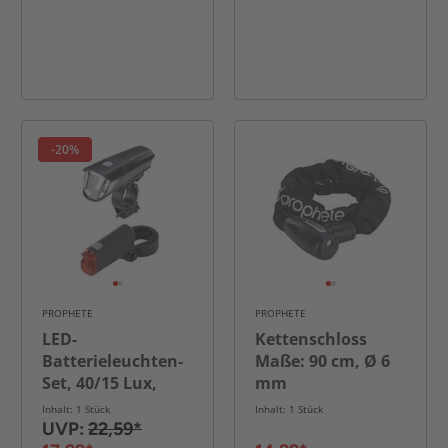
-20%
PROPHETE
PROPHETE
LED-
Kettenschloss
Batterieleuchten-
Maße: 90 cm, Ø 6
Set, 40/15 Lux,
mm
werkzeugfreier
Inhalt: 1 Stück
Inhalt: 1 Stück
Batteriewechsel,
UVP:
22,59*