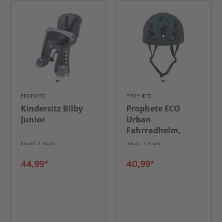
PROPHETE
PROPHETE
Kindersitz Bilby
Prophete ECO
Junior
Urban
Fahrradhelm,
Größe: 52-59 cm,
Inhalt: 1 Stück
Inhalt: 1 Stück
Farbe: blau
44,99*
40,99*