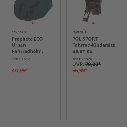
PROPHETE
PROPHETE
Prophete ECO
POLISPORT
Urban
Fahrrad-Kindersitz
Fahrradhelm,
BILBY RS
Größe: 58-61 cm,
Inhalt: 1 Stück
Inhalt: 1 Stück
Farbe: blau
UVP:
79,29*
40,99*
66,99*