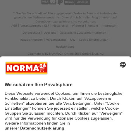
* Greifen Sie schnell zu! Alle angegebenen Preise in Euro und inklusive der
gesetzlichen Mehrwertsteuer. Irrtümer durch Schreib-, Programmier- und
Datenübertragungsfehler sind vorbehalten.
AGB
Verantwortung / CSR
Newsletter
Widerruf
Kontakt
Impressum
Datenschutz
Über uns
Gesetzliche Zusatzinformationen
Auszeichnungen
Versandstatus
FAQ
Cookie-Einstellungen
Rücksendung
Copyright © by NORMA24 Online-Shop GmbH & Co. KG