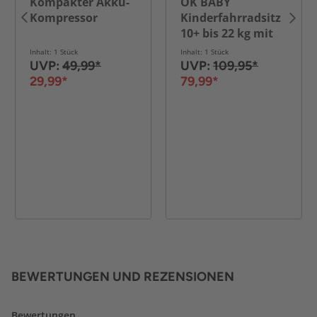
Kompakter Akku-
OK BABY
Kompressor
Kinderfahrradsitz
10+ bis 22 kg mit
Liegefunktion
Inhalt: 1 Stück
Inhalt: 1 Stück
UVP:
49,99*
UVP:
109,95*
29,99*
79,99*
BEWERTUNGEN UND REZENSIONEN
Bewertungen