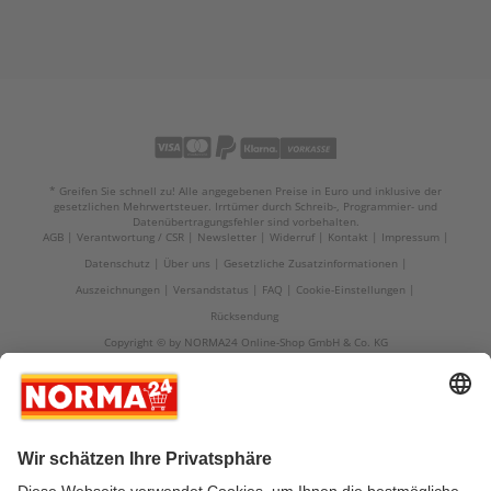
* Greifen Sie schnell zu! Alle angegebenen Preise in Euro und inklusive der
gesetzlichen Mehrwertsteuer. Irrtümer durch Schreib-, Programmier- und
Datenübertragungsfehler sind vorbehalten.
AGB
Verantwortung / CSR
Newsletter
Widerruf
Kontakt
Impressum
Datenschutz
Über uns
Gesetzliche Zusatzinformationen
Auszeichnungen
Versandstatus
FAQ
Cookie-Einstellungen
Rücksendung
Copyright © by NORMA24 Online-Shop GmbH & Co. KG