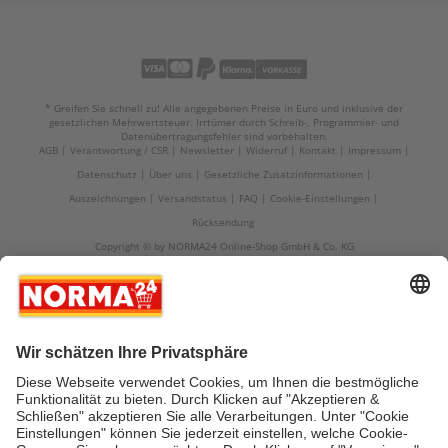
* Greifen Sie schnell zu! Alle angegebenen Preise in Euro und inklusive der
gesetzlichen Mehrwertsteuer. Irrtümer durch Schreib-, Programmier- und
Datenübertragungsfehler sind vorbehalten.
AGB
Verantwortung / CSR
Newsletter
Widerruf
Kontakt
Impressum
Datenschutz
Über uns
Gesetzliche Zusatzinformationen
Auszeichnungen
Versandstatus
FAQ
Cookie-Einstellungen
Rücksendung
Copyright © by NORMA24 Online-Shop GmbH & Co. KG