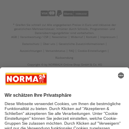
* Greifen Sie schnell zu! Alle angegebenen Preise in Euro und inklusive der
gesetzlichen Mehrwertsteuer. Irrtümer durch Schreib-, Programmier- und
Datenübertragungsfehler sind vorbehalten.
AGB
Verantwortung / CSR
Newsletter
Widerruf
Kontakt
Impressum
Datenschutz
Über uns
Gesetzliche Zusatzinformationen
Auszeichnungen
Versandstatus
FAQ
Cookie-Einstellungen
Rücksendung
Copyright © by NORMA24 Online-Shop GmbH & Co. KG