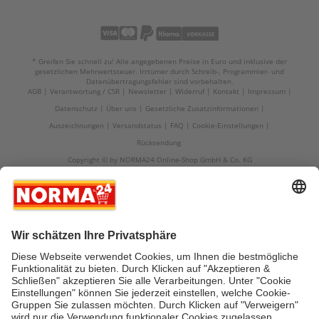
* Greifen Sie schnell zu! Alle angegebenen Preise in Euro und inklusive der
gesetzlichen Mehrwertsteuer. Irrtümer durch Schreib-, Programmier- und
Datenübertragungsfehler sind vorbehalten.
AGB
Verantwortung / CSR
Newsletter
Widerruf
Kontakt
Impressum
Datenschutz
Über uns
Gesetzliche Zusatzinformationen
Auszeichnungen
Versandstatus
FAQ
Cookie-Einstellungen
Rücksendung
Copyright © by NORMA24 Online-Shop GmbH & Co. KG