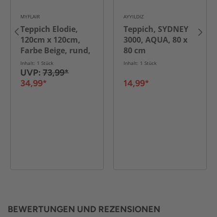
MYFLAIR
AYYILDIZ
Teppich Elodie,
Teppich, SYDNEY
120cm x 120cm,
3000, AQUA, 80 x
Farbe Beige, rund,
80 cm
Florhöhe 37mm
Inhalt: 1 Stück
Inhalt: 1 Stück
UVP:
73,99*
34,99*
14,99*
BEWERTUNGEN UND REZENSIONEN