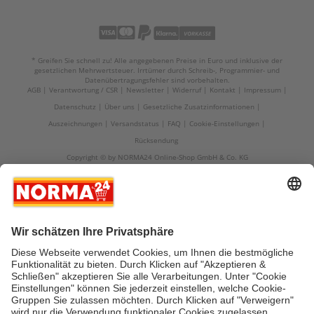
* Greifen Sie schnell zu! Alle angegebenen Preise in Euro und inklusive der
gesetzlichen Mehrwertsteuer. Irrtümer durch Schreib-, Programmier- und
Datenübertragungsfehler sind vorbehalten.
AGB
Verantwortung / CSR
Newsletter
Widerruf
Kontakt
Impressum
Datenschutz
Über uns
Gesetzliche Zusatzinformationen
Auszeichnungen
Versandstatus
FAQ
Cookie-Einstellungen
Rücksendung
Copyright © by NORMA24 Online-Shop GmbH & Co. KG