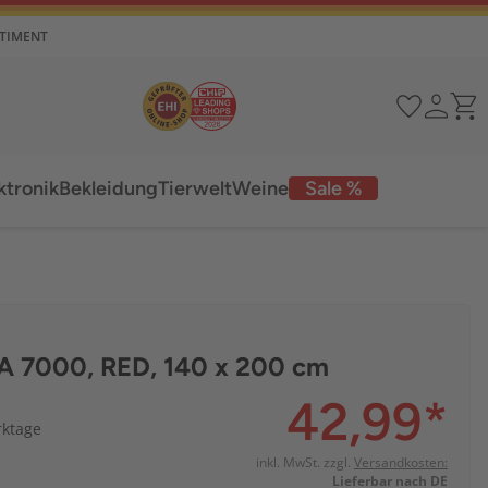
RTIMENT
ktronik
Bekleidung
Tierwelt
Weine
Sale %
TA 7000, RED, 140 x 200 cm
42,99
*
rktage
inkl. MwSt. zzgl.
Versandkosten:
Lieferbar nach DE