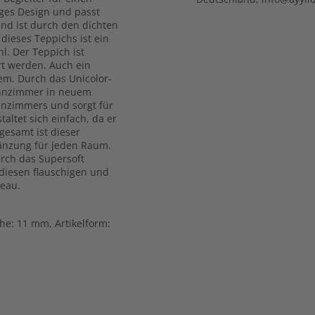
iges Design und passt
und ist durch den dichten
dieses Teppichs ist ein
l. Der Teppich ist
rt werden. Auch ein
em. Durch das Unicolor-
ohnzimmer in neuem
hnzimmers und sorgt für
altet sich einfach, da er
gesamt ist dieser
gänzung für jeden Raum.
urch das Supersoft
 diesen flauschigen und
eau.
öhe: 11 mm, Artikelform: