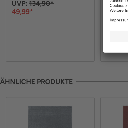
UVP:
134,90*
UVP:
6
49,99*
44,99*
ÄHNLICHE PRODUKTE