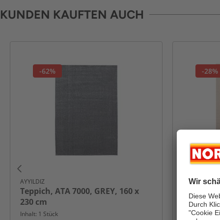
KUNDEN KAUFTEN AUCH
-62%
-28%
AYYILDIZ
AYYILDIZ
Teppich, ATA 7000, GREY, 160 x
Teppich, 
230 cm
230 cm
Inhalt: 1 Stück
Inhalt: 1 Stüc