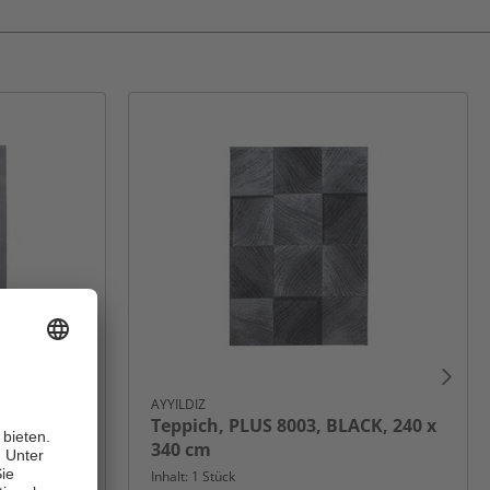
AYYILDIZ
HTGREY,
Teppich, PLUS 8003, BLACK, 240 x
340 cm
Inhalt: 1 Stück