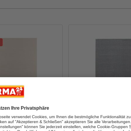
AYYILDIZ
SKY 5400, BEIGE, 160 x
Teppich, ATA 7000, LIG
160 x 230 cm
k
Inhalt: 1 Stück