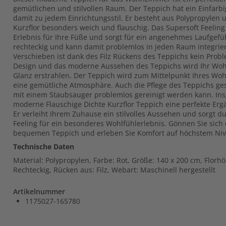
gemütlichen und stilvollen Raum. Der Teppich hat ein Einfarb
damit zu jedem Einrichtungsstil. Er besteht aus Polypropylen 
Kurzflor besonders weich und flauschig. Das Supersoft Feeling 
Erlebnis für Ihre Füße und sorgt für ein angenehmes Laufgefüh
rechteckig und kann damit problemlos in jeden Raum integrie
Verschieben ist dank des Filz Rückens des Teppichs kein Probl
Design und das moderne Aussehen des Teppichs wird Ihr W
Glanz erstrahlen. Der Teppich wird zum Mittelpunkt Ihres Wo
eine gemütliche Atmosphäre. Auch die Pflege des Teppichs gest
mit einem Staubsauger problemlos gereinigt werden kann. Ins
moderne Flauschige Dichte Kurzflor Teppich eine perfekte Er
Er verleiht Ihrem Zuhause ein stilvolles Aussehen und sorgt d
Feeling für ein besonderes Wohlfühlerlebnis. Gönnen Sie sich
bequemen Teppich und erleben Sie Komfort auf höchstem Niv
Technische Daten
Material: Polypropylen, Farbe: Rot, Größe: 140 x 200 cm, Florh
Rechteckig, Rücken aus: Filz, Webart: Maschinell hergestellt
Artikelnummer
1175027-165780