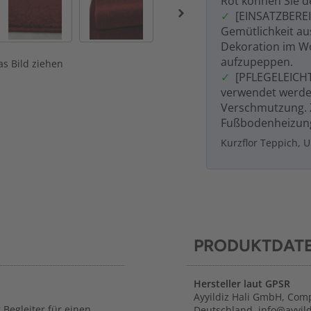
Rot können Sie de
[EINSATZBEREI
Gemütlichkeit au
Dekoration im W
aufzupeppen.
s Bild ziehen
[PFLEGELEICHT
verwendet werden
Verschmutzung. Z
Fußbodenheizun
Kurzflor Teppich, 
PRODUKTDAT
Hersteller laut GPSR
Ayyildiz Hali GmbH, Com
Begleiter für einen
Deutschland, info@ayyild