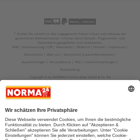
* Greifen Sie schnell zu! Alle angegebenen Preise in Euro und inklusive der
gesetzlichen Mehrwertsteuer. Irrtümer durch Schreib-, Programmier- und
Datenübertragungsfehler sind vorbehalten.
AGB
Verantwortung / CSR
Newsletter
Widerruf
Kontakt
Impressum
Datenschutz
Über uns
Gesetzliche Zusatzinformationen
Auszeichnungen
Versandstatus
FAQ
Cookie-Einstellungen
Rücksendung
Copyright © by NORMA24 Online-Shop GmbH & Co. KG