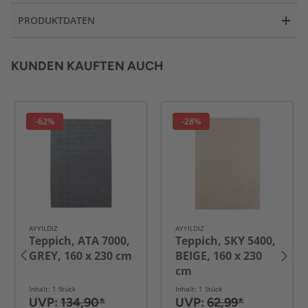
PRODUKTDATEN
KUNDEN KAUFTEN AUCH
-62%
-28%
AYYILDIZ
AYYILDIZ
Teppich, ATA 7000,
Teppich, SKY 5400,
GREY, 160 x 230 cm
BEIGE, 160 x 230
cm
Inhalt: 1 Stück
Inhalt: 1 Stück
UVP:
134,90*
UVP:
62,99*