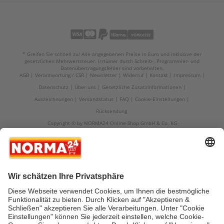
* Greifen Sie schnell zu! Alle angegebenen Preise in Euro und inklusive der
gesetzlichen Mehrwertsteuer. Irrtümer durch Schreib-, Programmier- und
Datenübertragungsfehler sind vorbehalten.
AGB
Verantwortung / CSR
Newsletter
Widerruf
Kontakt
Impressum
Datenschutz
Über uns
Gesetzliche Zusatzinformationen
Auszeichnungen
Versandstatus
FAQ
Cookie-Einstellungen
Rücksendung
Copyright © by NORMA24 Online-Shop GmbH & Co. KG