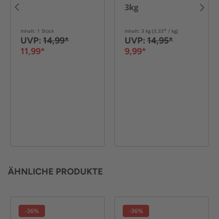
rung
3kg
Inhalt: 1 Stück
Inhalt: 3 kg (3,33* / kg)
UVP:
14,99*
UVP:
14,95*
11,99*
9,99*
ÄHNLICHE PRODUKTE
-36%
-36%