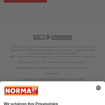
* Greifen Sie schnell zu! Alle angegebenen Preise in Euro und inklusive der
gesetzlichen Mehrwertsteuer. Irrtümer durch Schreib-, Programmier- und
Datenübertragungsfehler sind vorbehalten.
AGB
Verantwortung / CSR
Newsletter
Widerruf
Kontakt
Impressum
Datenschutz
Über uns
Gesetzliche Zusatzinformationen
Auszeichnungen
Versandstatus
FAQ
Cookie-Einstellungen
Rücksendung
Copyright © by NORMA24 Online-Shop GmbH & Co. KG