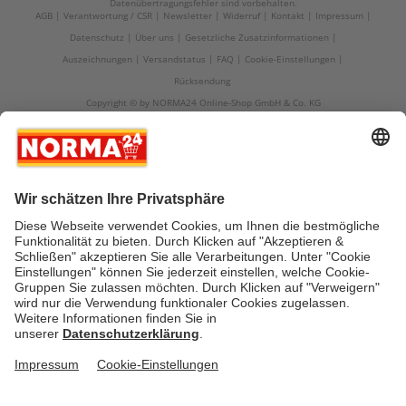
Datenübertragungsfehler sind vorbehalten.
AGB
Verantwortung / CSR
Newsletter
Widerruf
Kontakt
Impressum
Datenschutz
Über uns
Gesetzliche Zusatzinformationen
Auszeichnungen
Versandstatus
FAQ
Cookie-Einstellungen
Rücksendung
Copyright © by NORMA24 Online-Shop GmbH & Co. KG