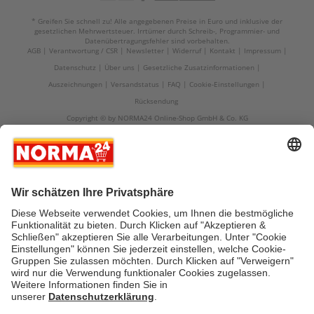
* Greifen Sie schnell zu! Alle angegebenen Preise in Euro und inklusive der
gesetzlichen Mehrwertsteuer. Irrtümer durch Schreib-, Programmier- und
Datenübertragungsfehler sind vorbehalten.
AGB
Verantwortung / CSR
Newsletter
Widerruf
Kontakt
Impressum
Datenschutz
Über uns
Gesetzliche Zusatzinformationen
Auszeichnungen
Versandstatus
FAQ
Cookie-Einstellungen
Rücksendung
Copyright © by NORMA24 Online-Shop GmbH & Co. KG