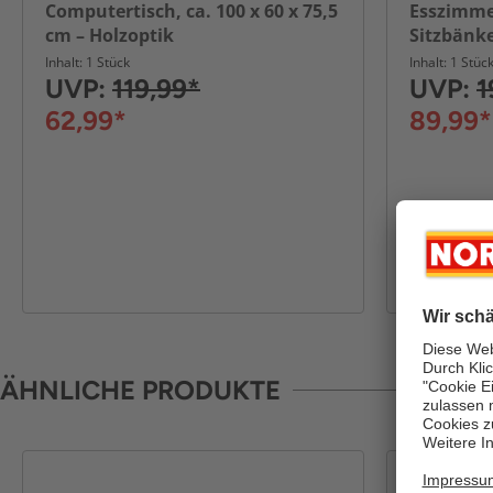
Computertisch, ca. 100 x 60 x 75,5
Esszimmer
cm – Holzoptik
Sitzbänk
Inhalt: 1 Stück
Inhalt: 1 Stüc
UVP:
119,99*
UVP:
1
62,99*
89,99*
ÄHNLICHE PRODUKTE