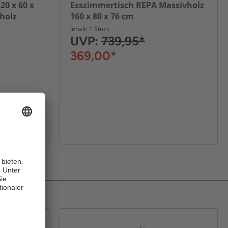
20 x 60 x
Esszimmertisch REPA Massivholz
holz
160 x 80 x 76 cm
Inhalt: 1 Stück
UVP:
739,95*
369,00*