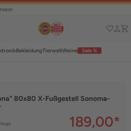
RTIMENT
ktronik
Bekleidung
Tierwelt
Weine
Sale %
Xona" 80x80 X-Fußgestell Sonoma-
r
189,00
*
rktage