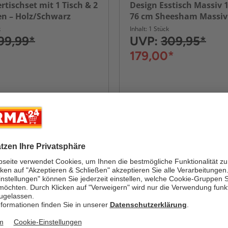
tischset mit 1 Tisch & 2
Design Esstisch Massiv 1
en – Holz/Schwarz
76 cm Sheesham Massiv
k
Inhalt: 1 Stück
99,99*
UVP:
309,95*
179,00*