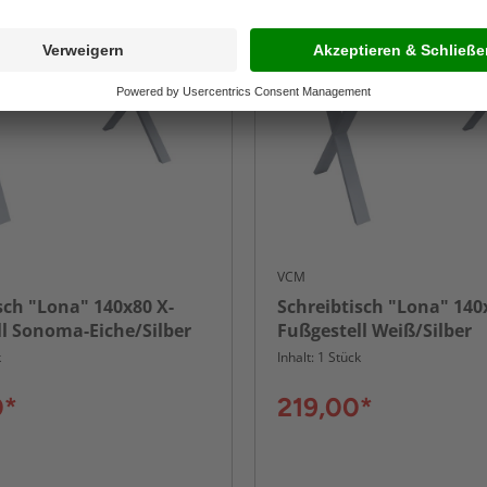
VCM
sch "Lona" 140x80 X-
Schreibtisch "Lona" 140
l Sonoma-Eiche/Silber
Fußgestell Weiß/Silber
k
Inhalt: 1 Stück
0*
219,00*