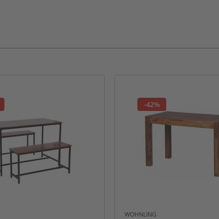
-42%
E
WOHNLING