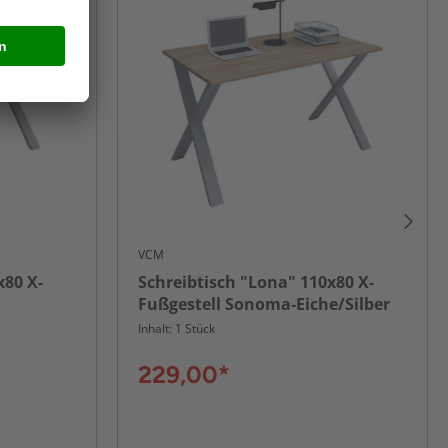
VCM
x80 X-
Schreibtisch "Lona" 110x80 X-
Fußgestell Sonoma-Eiche/Silber
Inhalt: 1 Stück
229,00*