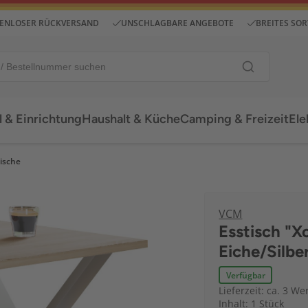
ENLOSER RÜCKVERSAND
UNSCHLAGBARE ANGEBOTE
BREITES SO
 & Einrichtung
Haushalt & Küche
Camping & Freizeit
Ele
ische
VCM
Esstisch "
Eiche/Silbe
Verfügbar
Lieferzeit: ca. 3 We
Inhalt: 1 Stück