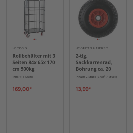
HC TOOLS
HC GARTEN & FREIZEIT
Rollbehälter mit 3
2-tlg.
Seiten 84x 65x 170
Sackkarrenrad,
cm 500kg
Bohrung ca. 20
mm - Rot/Schwarz
Inhalt: 1 Stück
Inhalt: 2 Stück (7,00* / Stück)
169,00*
13,99*