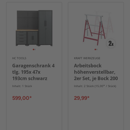
HC TOOLS
KRAFT WERKZEUGE
Garagenschrank 4
Arbeitsbock
tlg. 195x 47x
höhenverstellbar,
193cm schwarz
2er Set, je Bock 200
kg Traglast
Inhalt: 1 Stück
Inhalt: 2 Stück (15,00* / Stück)
599,00*
29,99*