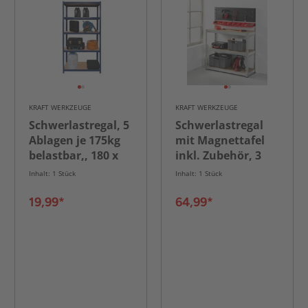
KRAFT WERKZEUGE
KRAFT WERKZEUGE
Schwerlastregal, 5
Schwerlastregal
Ablagen je 175kg
mit Magnettafel
belastbar,, 180 x
inkl. Zubehör, 3
90 x 40 cm, blau
Ablagen je 200kg
Inhalt: 1 Stück
Inhalt: 1 Stück
belastbar, 136 x
100 x 40 cm
19,99*
64,99*