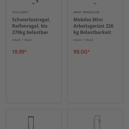
TECH-CRAFT
KRAFT WERKZEUGE
Schwerlastregal,
Mobiles Mini
Reifenregal, bis
Arbeitsgerüst 226
270kg belastbar
kg Belastbarkeit
für 4 Reifen, 150 x
faltbar gelb
Inhalt: 1 Stück
Inhalt: 1 Stück
70 x 40 cm
19,99*
99,00*