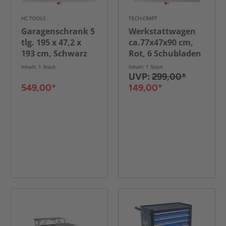
HC TOOLS
TECH-CRAFT
Garagenschrank 5
Werkstattwagen
tlg. 195 x 47,2 x
ca.77x47x90 cm,
193 cm, Schwarz
Rot, 6 Schubladen
Inhalt: 1 Stück
Inhalt: 1 Stück
UVP:
299,00*
549,00*
149,00*