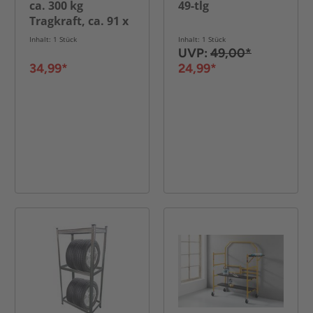
ca. 300 kg
49-tlg
Tragkraft, ca. 91 x
61 x 87 cm
Inhalt: 1 Stück
Inhalt: 1 Stück
UVP:
49,00*
34,99*
24,99*