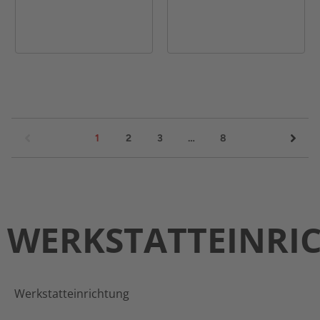
1
2
3
…
8
WERKSTATTEINRI
Werkstatteinrichtung