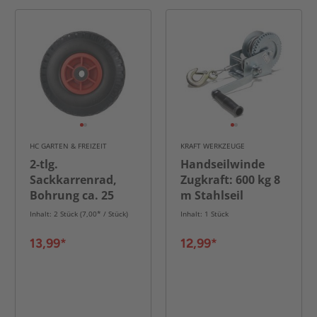
HC GARTEN & FREIZEIT
KRAFT WERKZEUGE
2-tlg.
Handseilwinde
Sackkarrenrad,
Zugkraft: 600 kg 8
Bohrung ca. 25
m Stahlseil
mm - Rot/Schwarz
Inhalt: 2 Stück (7,00* / Stück)
Inhalt: 1 Stück
13,99*
12,99*