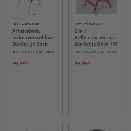
KRAFT WERKZEUGE
KRAFT WERKZEUGE
Arbeitsbock
2 in 1
höhenverstellbar,
Rollen-/Arbeitsunterste
2er-Set, je Bock
2er-Set je Bock 150
150 kg Traglast
kg Traglast
Inhalt: 2 Stück (15,00* / Stück)
Inhalt: 2 Stück (18,50* / Stück)
29,99*
36,99*