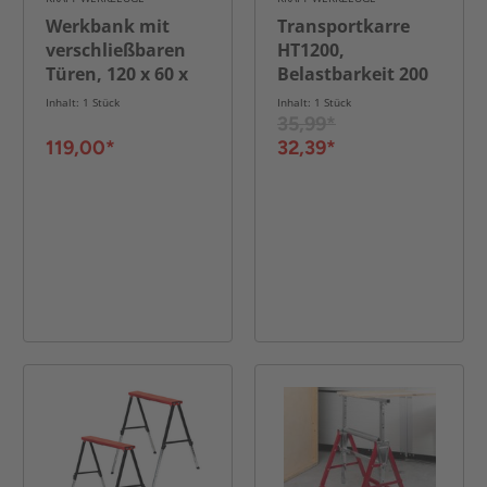
Werkbank mit
Transportkarre
verschließbaren
HT1200,
Türen, 120 x 60 x
Belastbarkeit 200
85 cm
kg
Inhalt: 1 Stück
Inhalt: 1 Stück
35,99*
119,00*
32,39*