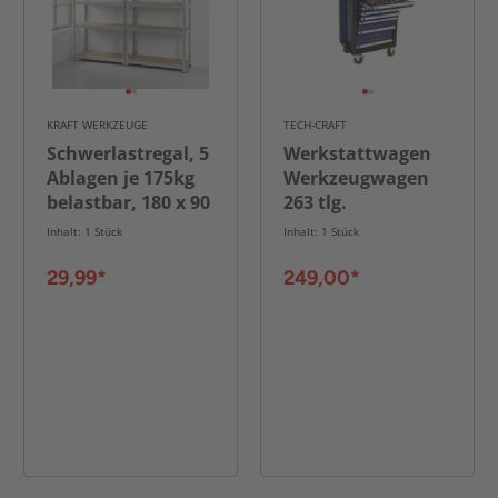
KRAFT WERKZEUGE
TECH-CRAFT
Schwerlastregal, 5
Werkstattwagen
Ablagen je 175kg
Werkzeugwagen
belastbar, 180 x 90
263 tlg.
x 40 cm, 2-er Set
Inhalt: 1 Stück
Inhalt: 1 Stück
29,99*
249,00*