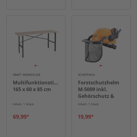
KRAFT WERKZEUGE
SCHEPPACH
Multifunktionstisch
Forstschutzhelm
165 x 60 x 85 cm
M-5009 inkl.
Gehörschutz &
Visier
Inhalt: 1 Stück
Inhalt: 1 Stück
69,99*
19,99*