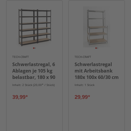
TECH-CRAFT
TECH-CRAFT
Schwerlastregal, 6
Schwerlastregal
Ablagen je 105 kg
mit Arbeitsbank
belastbar, 180 x 90
180x 100x 60/30 cm
x 40 cm, 2-er Set
Inhalt: 2 Stück (20,00* / Stück)
Inhalt: 1 Stück
39,99*
29,99*