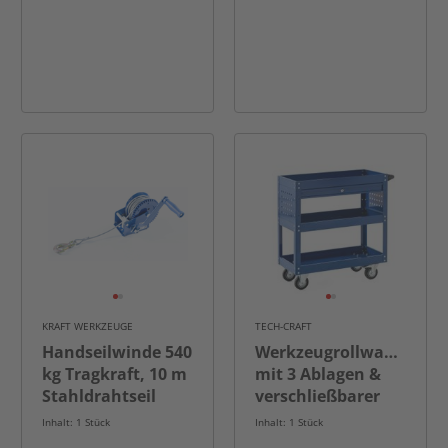
KRAFT WERKZEUGE
TECH-CRAFT
Handseilwinde 540
Werkzeugrollwagen
kg Tragkraft, 10 m
mit 3 Ablagen &
Stahldrahtseil
verschließbarer
Schublade 70x 35x
Inhalt: 1 Stück
Inhalt: 1 Stück
66 cm blau