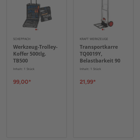
SCHEPPACH
KRAFT WERKZEUGE
Werkzeug-Trolley-
Transportkarre
Koffer 500tlg.
TQ0019Y,
TB500
Belastbarkeit 90
kg
Inhalt: 1 Stück
Inhalt: 1 Stück
99,00*
21,99*