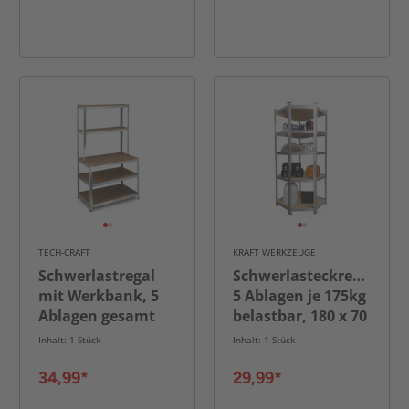
TECH-CRAFT
KRAFT WERKZEUGE
Schwerlastregal
Schwerlasteckregal,
mit Werkbank, 5
5 Ablagen je 175kg
Ablagen gesamt
belastbar, 180 x 70
800 kg, 180 x 100 x
x 40 cm
Inhalt: 1 Stück
Inhalt: 1 Stück
60 cm
34,99*
29,99*