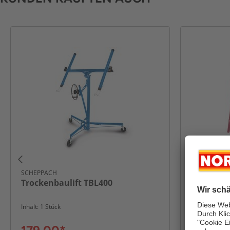
SCHEPPACH
KRAFT WERK
Trockenbaulift TBL400
Arbeitsbo
2er Set, j
Inhalt: 1 Stück
Inhalt: 2 Stüc