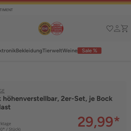
RTIMENT
ktronik
Bekleidung
Tierwelt
Weine
Sale %
GE
 höhenverstellbar, 2er-Set, je Bock
last
29,99
*
rktage
00* / Stück)