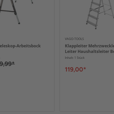
VAGO-TOOLS
eleskop-Arbeitsbock
Klappleiter Mehrzweckle
Leiter Haushaltsleiter B
6 Stufen
k
Inhalt: 1 Stück
9,99*
119,00*