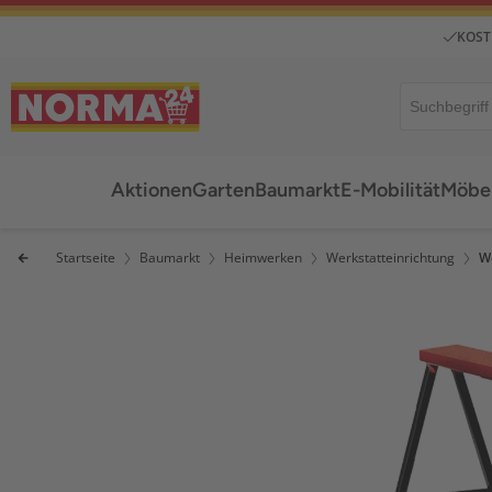
KOST
Aktionen
Garten
Baumarkt
E-Mobilität
Möbel
Startseite
Baumarkt
Heimwerken
Werkstatteinrichtung
W