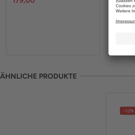
179,00*
29,99*
ÄHNLICHE PRODUKTE
-12%