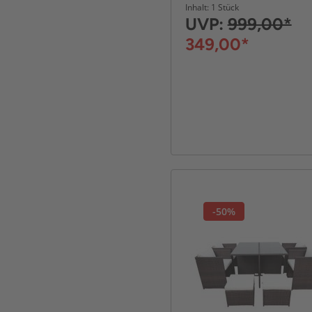
platzsparendem
Inhalt: 1 Stück
Würfelsystem - Braun
UVP:
999,00*
349,00*
-50%