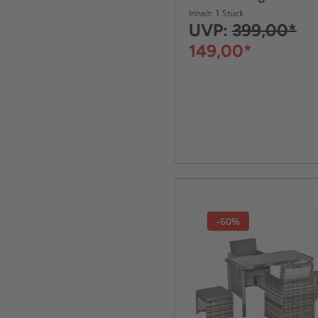
platzsparendem
Inhalt: 1 Stück
Würfelsystem - Schwar
UVP:
399,00*
149,00*
-60%