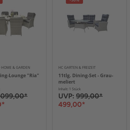
® HOME & GARDEN
HC GARTEN & FREIZEIT
ning-Lounge "Ria"
11tlg. Dining-Set - Grau-
meliert
k
Inhalt: 1 Stück
.099,00*
UVP:
999,00*
0*
499,00*