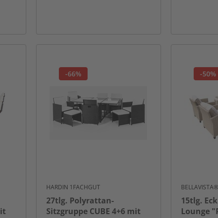
-66%
-50%
HARDIN 1FACHGUT
BELLAVISTA
27tlg. Polyrattan-
15tlg. Ec
it
Sitzgruppe CUBE 4+6 mit
Lounge "P