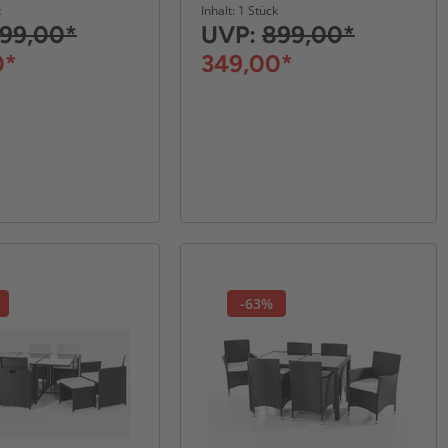
platzsparendem
k
Inhalt: 1 Stück
Würfelsystem - Schwarz
99,00*
UVP:
899,00*
0*
349,00*
-63%