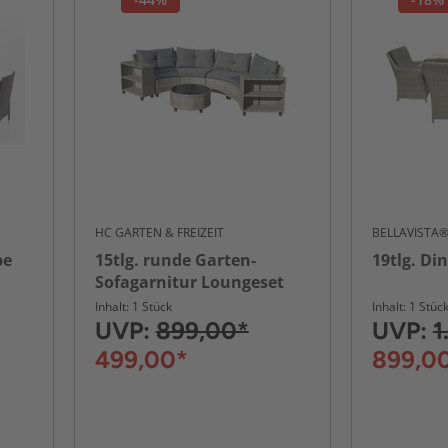
HC GARTEN & FREIZEIT
BELLAVISTA
pe
15tlg. runde Garten-
19tlg. Di
Sofagarnitur Loungeset
mit 2 Seitenablagen - Grau
Inhalt: 1 Stück
Inhalt: 1 Stüc
UVP:
899,00*
UVP:
1
499,00*
899,0