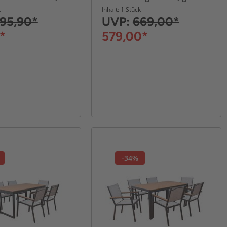
tahl
k
Inhalt: 1 Stück
95,90*
UVP:
669,00*
*
579,00*
-34%