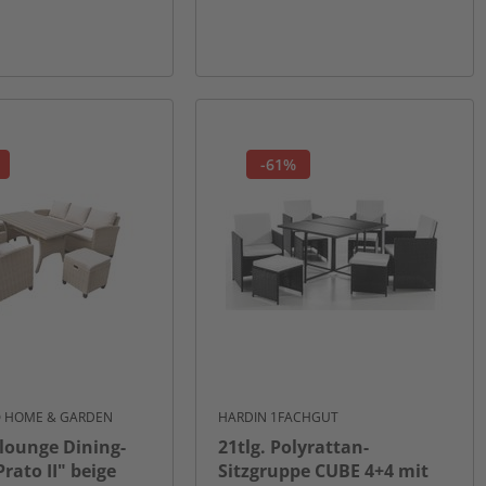
-61%
® HOME & GARDEN
HARDIN 1FACHGUT
klounge Dining-
21tlg. Polyrattan-
rato II" beige
Sitzgruppe CUBE 4+4 mit