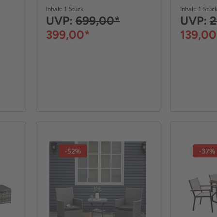
Stühlen S
Inhalt: 1 Stück
Inhalt: 1 Stüc
z
UVP:
699,00*
UVP:
2
399,00*
139,00
-52%
-37%