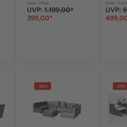
platzsparendem
Inhalt: 1 Stück
Inhalt: 1 Stüc
Würfelsystem - Schwarz
UVP:
1.199,00*
UVP:
9
399,00*
499,0
-55%
-60%