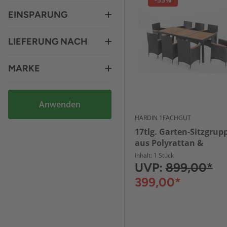
EINSPARUNG
LIEFERUNG NACH
MARKE
Anwenden
HARDIN 1FACHGUT
17tlg. Garten-Sitzgrup
aus Polyrattan &
Tischplatte aus
Inhalt: 1 Stück
Akazienholz - Schwarz
UVP:
899,00*
399,00*