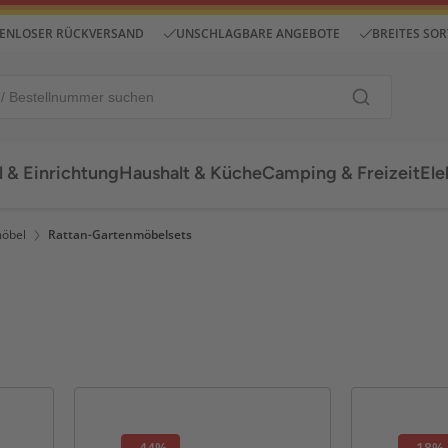
ENLOSER RÜCKVERSAND
UNSCHLAGBARE ANGEBOTE
BREITES SO
 & Einrichtung
Haushalt & Küche
Camping & Freizeit
Ele
möbel
Rattan-Gartenmöbelsets
-44%
-18%