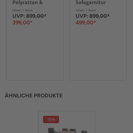
Polyrattan &
Sofagarnitur
Tischplatte aus
Loungeset mit 2
Inhalt: 1 Stück
Inhalt: 1 Stück
Akazienholz -
Seitenablagen -
UVP:
899,00*
UVP:
899,00*
Schwarz
Grau
399,00*
499,00*
ÄHNLICHE PRODUKTE
-55%