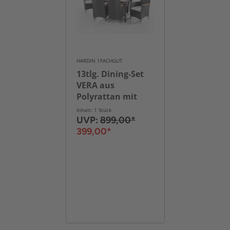
HARDIN 1FACHGUT
13tlg. Dining-Set
VERA aus
Polyrattan mit
Holztisch inkl.
Inhalt: 1 Stück
Polsterauflagen
UVP:
899,00*
399,00*