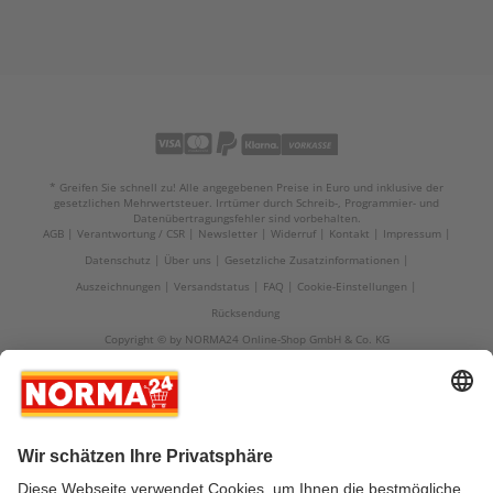
* Greifen Sie schnell zu! Alle angegebenen Preise in Euro und inklusive der
gesetzlichen Mehrwertsteuer. Irrtümer durch Schreib-, Programmier- und
Datenübertragungsfehler sind vorbehalten.
AGB
Verantwortung / CSR
Newsletter
Widerruf
Kontakt
Impressum
Datenschutz
Über uns
Gesetzliche Zusatzinformationen
Auszeichnungen
Versandstatus
FAQ
Cookie-Einstellungen
Rücksendung
Copyright © by NORMA24 Online-Shop GmbH & Co. KG