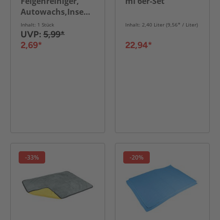
Felgenreiniger,
ml 6er-Set
Autowachs,Insektenentferner,Wash&Wax-
Autoshampoo,Reinigungstücher
Inhalt: 1 Stück
Inhalt: 2,40 Liter (9,56* / Liter)
UVP:
5,99*
2,69*
22,94*
-33%
-20%