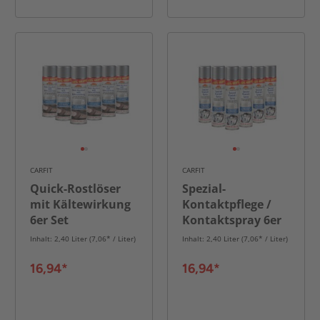
CARFIT
CARFIT
Quick-Rostlöser
Spezial-
mit Kältewirkung
Kontaktpflege /
6er Set
Kontaktspray 6er
Set
Inhalt: 2,40 Liter (7,06* / Liter)
Inhalt: 2,40 Liter (7,06* / Liter)
16,94*
16,94*