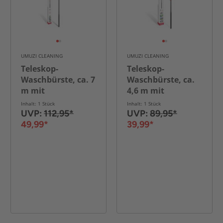
UMUZI CLEANING
UMUZI CLEANING
Teleskop-
Teleskop-
Waschbürste, ca. 7
Waschbürste, ca.
m mit
4,6 m mit
Seifendispenser
Seifendispenser
Inhalt: 1 Stück
Inhalt: 1 Stück
UVP:
112,95*
UVP:
89,95*
49,99*
39,99*