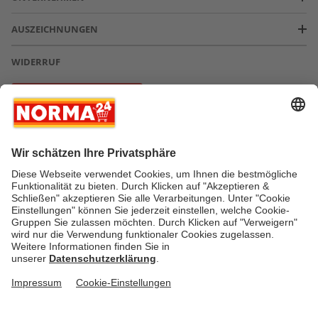
AUSZEICHNUNGEN
WIDERRUF
Vertrag widerrufen
* Greifen Sie schnell zu! Alle angegebenen Preise in Euro und inklusive der
gesetzlichen Mehrwertsteuer. Irrtümer durch Schreib-, Programmier- und
Datenübertragungsfehler sind vorbehalten.
AGB
Verantwortung / CSR
Newsletter
Widerruf
Kontakt
Impressum
Datenschutz
Über uns
Gesetzliche Zusatzinformationen
Auszeichnungen
Versandstatus
FAQ
Cookie-Einstellungen