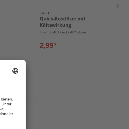
CARFIT
Quick-Rostlöser mit
Kältewirkung
Inhalt: 0,40 Liter (7,48* / Liter)
2,99*