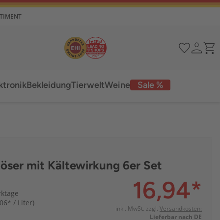
RTIMENT
ktronik
Bekleidung
Tierwelt
Weine
Sale %
öser mit Kältewirkung 6er Set
16,94
*
rktage
06* / Liter)
inkl. MwSt. zzgl.
Versandkosten:
Lieferbar nach DE