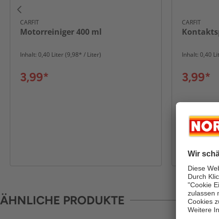
CARFIT
CARFIT
Motorreiniger 400 ml
Kontakts
Inhalt: 0,40 Liter (9,98* / Liter)
Inhalt: 0,40 Li
3,99*
3,99*
ÄHNLICHE PRODUKTE