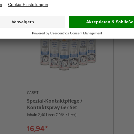
CARFIT
Spezial-Kontaktpflege /
Kontaktspray 6er Set
Inhalt: 2,40 Liter (7,06* / Liter)
16,94*