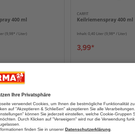
CARFIT
pray 400 ml
Keilriemenspray 400 ml
ter (9,98* / Liter)
Inhalt: 0,40 Liter (9,98* / Liter)
3,99*