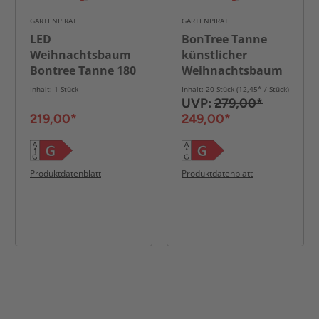
GARTENPIRAT
GARTENPIRAT
LED
BonTree Tanne
Weihnachtsbaum
künstlicher
Bontree Tanne 180
Weihnachtsbaum
cm
210 cm mit 280
Inhalt: 1 Stück
Inhalt: 20 Stück (12,45* / Stück)
LED warmweiß
UVP:
279,00*
219,00*
249,00*
Produktdatenblatt
Produktdatenblatt