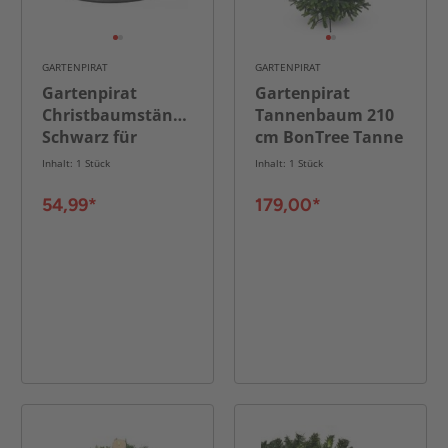
GARTENPIRAT
GARTENPIRAT
Gartenpirat
Gartenpirat
Christbaumständer
Tannenbaum 210
Schwarz für
cm BonTree Tanne
Bäume bis 2,3 m
Weihnachtsbaum
Inhalt: 1 Stück
Inhalt: 1 Stück
PE/PVC-Mix
54,99*
179,00*