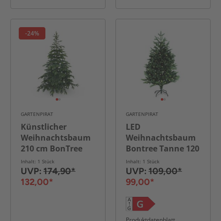
-24%
GARTENPIRAT
GARTENPIRAT
Künstlicher
LED
Weihnachtsbaum
Weihnachtsbaum
210 cm BonTree
Bontree Tanne 120
Fichte
cm
Inhalt: 1 Stück
Inhalt: 1 Stück
UVP:
174,90*
UVP:
109,00*
132,00*
99,00*
Produktdatenblatt