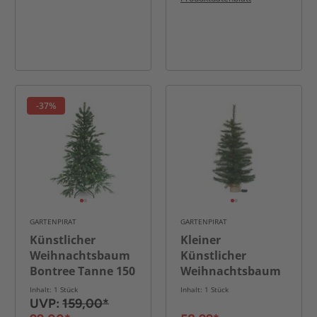
-37%
GARTENPIRAT
GARTENPIRAT
Künstlicher
Kleiner
Weihnachtsbaum
Künstlicher
Bontree Tanne 150
Weihnachtsbaum
cm mit 150 LED
90 cm beleuchtet
Inhalt: 1 Stück
Inhalt: 1 Stück
batteriebetrieben
UVP:
159,00*