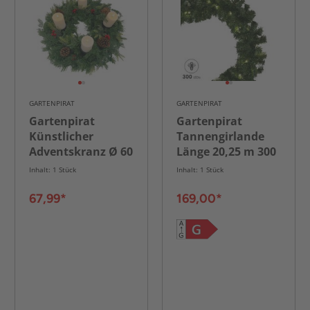
GARTENPIRAT
GARTENPIRAT
Gartenpirat
Gartenpirat
Künstlicher
Tannengirlande
Adventskranz Ø 60
Länge 20,25 m 300
cm mit 4 LED-
LED warmweiß
Inhalt: 1 Stück
Inhalt: 1 Stück
Kerzen Flacker-
Effekt
67,99*
169,00*