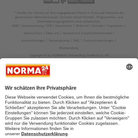
* Greifen Sie schnell zu! Alle angegebenen Preise in Euro und inklusive der
gesetzlichen Mehrwertsteuer. Irrtümer durch Schreib-, Programmier- und
Datenübertragungsfehler sind vorbehalten.
AGB
Verantwortung / CSR
Newsletter
Widerruf
Kontakt
Impressum
Datenschutz
Über uns
Gesetzliche Zusatzinformationen
Auszeichnungen
Versandstatus
FAQ
Cookie-Einstellungen
Rücksendung
Copyright © by NORMA24 Online-Shop GmbH & Co. KG