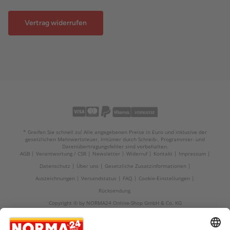
Vertrag widerrufen
* Greifen Sie schnell zu! Alle angegebenen Preise in Euro und inklusive der
gesetzlichen Mehrwertsteuer. Irrtümer durch Schreib-, Programmier- und
Datenübertragungsfehler sind vorbehalten.
AGB
Verantwortung / CSR
Newsletter
Widerruf
Kontakt
Impressum
Datenschutz
Über uns
Gesetzliche Zusatzinformationen
Auszeichnungen
Versandstatus
FAQ
Cookie-Einstellungen
Rücksendung
Copyright © by NORMA24 Online-Shop GmbH & Co. KG