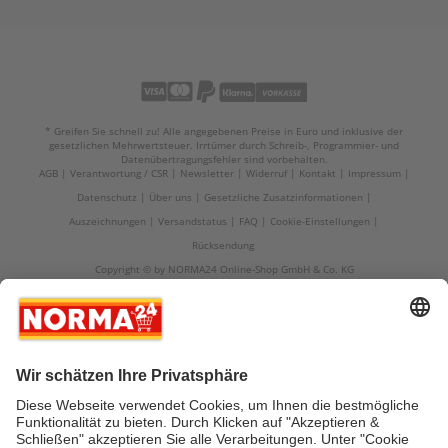
* Greifen Sie schnell zu! Alle angegebenen Preise in Euro und inklusive der
gesetzlichen Mehrwertsteuer. Irrtümer durch Schreib-, Programmier- und
Datenübertragungsfehler sind vorbehalten.
AGB
Verantwortung / CSR
Newsletter
Widerruf
Kontakt
Impressum
Datenschutz
Über uns
Gesetzliche Zusatzinformationen
Auszeichnungen
Versandstatus
FAQ
Cookie-Einstellungen
Rücksendung
Copyright © by NORMA24 Online-Shop GmbH & Co. KG