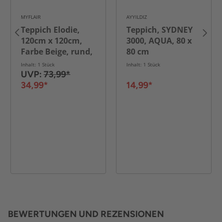
MYFLAIR
AYYILDIZ
Teppich Elodie,
Teppich, SYDNEY
120cm x 120cm,
3000, AQUA, 80 x
Farbe Beige, rund,
80 cm
Florhöhe 37mm
Inhalt: 1 Stück
Inhalt: 1 Stück
UVP:
73,99*
34,99*
14,99*
BEWERTUNGEN UND REZENSIONEN