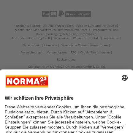
* Greifen Sie schnell zu! Alle angegebenen Preise in Euro und inklusive der
gesetzlichen Mehrwertsteuer. Irrtümer durch Schreib-, Programmier- und
Datenübertragungsfehler sind vorbehalten.
AGB
Verantwortung / CSR
Newsletter
Widerruf
Kontakt
Impressum
Datenschutz
Über uns
Gesetzliche Zusatzinformationen
Auszeichnungen
Versandstatus
FAQ
Cookie-Einstellungen
Rücksendung
Copyright © by NORMA24 Online-Shop GmbH & Co. KG