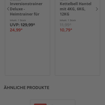
Inversionstrainer
Kettelbell Hantel
Deluxe -
mit 4KG, 6KG,
Heimtrainer für
12KG
Rücken, Bauch,
Inhalt: 1 Stück
Inhalt: 1 Stück
Rumpf & Beine -
UVP:
129,99*
11,99*
Rot / Schwarz
24,99*
10,79*
ÄHNLICHE PRODUKTE