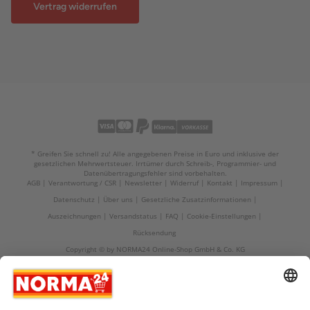
Vertrag widerrufen
* Greifen Sie schnell zu! Alle angegebenen Preise in Euro und inklusive der
gesetzlichen Mehrwertsteuer. Irrtümer durch Schreib-, Programmier- und
Datenübertragungsfehler sind vorbehalten.
AGB
Verantwortung / CSR
Newsletter
Widerruf
Kontakt
Impressum
Datenschutz
Über uns
Gesetzliche Zusatzinformationen
Auszeichnungen
Versandstatus
FAQ
Cookie-Einstellungen
Rücksendung
Copyright © by NORMA24 Online-Shop GmbH & Co. KG