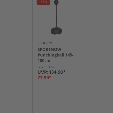
-42%
SPORTNOW
SPORTNOW
Punchingball 145-
180cm
höhenverstellbarer
Inhalt: 1 Stück
Standbox-Trainer
UVP:
134,90*
mit Saugnapf
77,99*