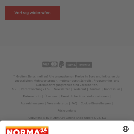
Vertrag widerrufen
* Greifen Sie schnell zu! Alle angegebenen Preise in Euro und inklusive der
gesetzlichen Mehrwertsteuer. Irrtümer durch Schreib-, Programmier- und
Datenübertragungsfehler sind vorbehalten.
AGB
Verantwortung / CSR
Newsletter
Widerruf
Kontakt
Impressum
Datenschutz
Über uns
Gesetzliche Zusatzinformationen
Auszeichnungen
Versandstatus
FAQ
Cookie-Einstellungen
Rücksendung
Copyright © by NORMA24 Online-Shop GmbH & Co. KG