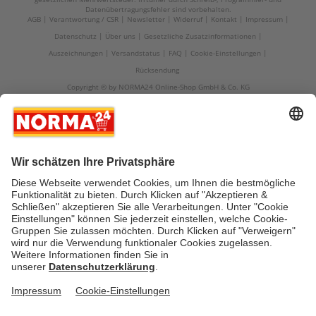
Datenübertragungsfehler sind vorbehalten.
AGB
Verantwortung / CSR
Newsletter
Widerruf
Kontakt
Impressum
Datenschutz
Über uns
Gesetzliche Zusatzinformationen
Auszeichnungen
Versandstatus
FAQ
Cookie-Einstellungen
Rücksendung
Copyright © by NORMA24 Online-Shop GmbH & Co. KG