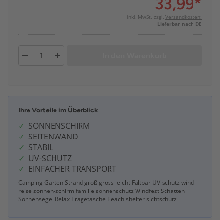
33,99
*
inkl. MwSt. zzgl.
Versandkosten:
Lieferbar nach DE
In den Warenkorb
Ihre Vorteile im Überblick
SONNENSCHIRM
SEITENWAND
STABIL
UV-SCHUTZ
EINFACHER TRANSPORT
Camping Garten Strand groß gross leicht Faltbar UV-schutz wind
reise sonnen-schirm familie sonnenschutz Windfest Schatten
Sonnensegel Relax Tragetasche Beach shelter sichtschutz