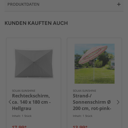
PRODUKTDATEN
KUNDEN KAUFTEN AUCH
SOLAX-SUNSHINE
SOLAX-SUNSHINE
Rechteckschirm,
Strand-/
ca. 140 x 180 cm -
Sonnenschirm Ø
Hellgrau
200 cm, rot-pink-
gelb-hellblau
Inhalt: 1 Stück
Inhalt: 1 Stück
17,99*
13,99*