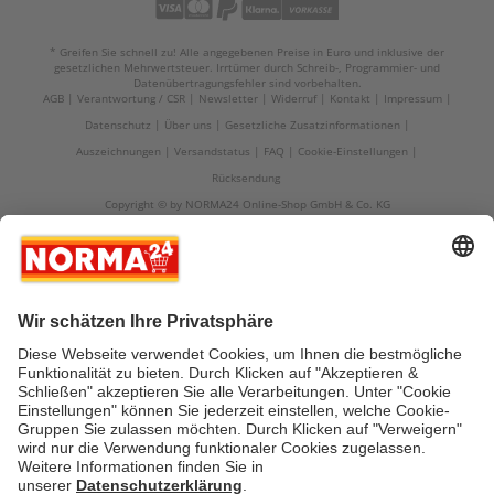
* Greifen Sie schnell zu! Alle angegebenen Preise in Euro und inklusive der
gesetzlichen Mehrwertsteuer. Irrtümer durch Schreib-, Programmier- und
Datenübertragungsfehler sind vorbehalten.
AGB
Verantwortung / CSR
Newsletter
Widerruf
Kontakt
Impressum
Datenschutz
Über uns
Gesetzliche Zusatzinformationen
Auszeichnungen
Versandstatus
FAQ
Cookie-Einstellungen
Rücksendung
Copyright © by NORMA24 Online-Shop GmbH & Co. KG