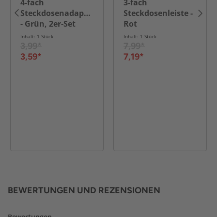
4-fach
3-fach
Steckdosenadapter
Steckdosenleiste -
- Grün, 2er-Set
Rot
Inhalt: 1 Stück
Inhalt: 1 Stück
3,99*
7,99*
3,59*
7,19*
BEWERTUNGEN UND REZENSIONEN
Bewertungen