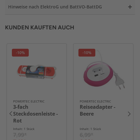
Hinweise nach ElektroG und BattVO-BattDG
KUNDEN KAUFTEN AUCH
-10%
-10%
POWERTEC ELECTRIC
POWERTEC ELECTRIC
3-fach
Reiseadapter -
Steckdosenleiste -
Beere
Rot
Inhalt: 1 Stück
Inhalt: 1 Stück
7,99*
6,99*