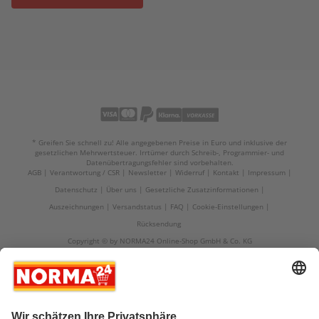
* Greifen Sie schnell zu! Alle angegebenen Preise in Euro und inklusive der
gesetzlichen Mehrwertsteuer. Irrtümer durch Schreib-, Programmier- und
Datenübertragungsfehler sind vorbehalten.
AGB
Verantwortung / CSR
Newsletter
Widerruf
Kontakt
Impressum
Datenschutz
Über uns
Gesetzliche Zusatzinformationen
Auszeichnungen
Versandstatus
FAQ
Cookie-Einstellungen
Rücksendung
Copyright © by NORMA24 Online-Shop GmbH & Co. KG