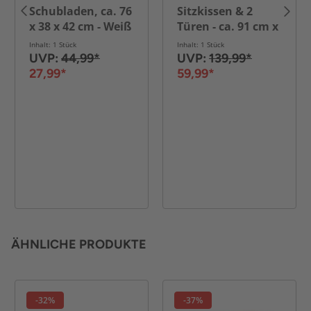
Schubladen, ca. 76
Sitzkissen & 2
x 38 x 42 cm - Weiß
Türen - ca. 91 cm x
30 cm x 50 cm -
Inhalt: 1 Stück
Inhalt: 1 Stück
Weiß
UVP:
44,99*
UVP:
139,99*
27,99*
59,99*
ÄHNLICHE PRODUKTE
-32%
-37%