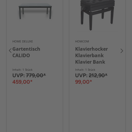
HOME DELUXE
HOMCOM
Gartentisch
Klavierhocker
CALIDO
Klavierbank
Klavier Bank
Schminkhocker
Inhalt: 1 Stück
Inhalt: 1 Stück
Hocker mit
UVP:
779,00*
UVP:
212,90*
Stauraum
459,00*
99,00*
höhenverstellbar