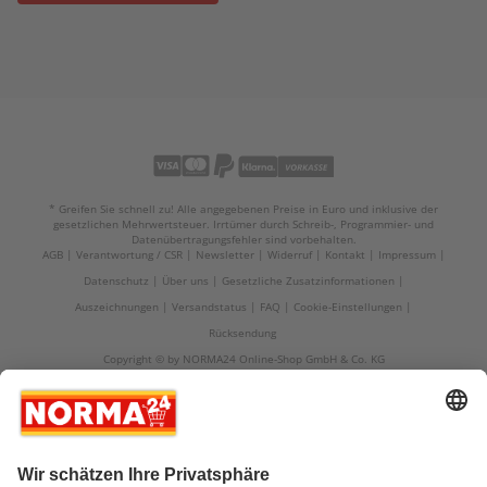
* Greifen Sie schnell zu! Alle angegebenen Preise in Euro und inklusive der
gesetzlichen Mehrwertsteuer. Irrtümer durch Schreib-, Programmier- und
Datenübertragungsfehler sind vorbehalten.
AGB
Verantwortung / CSR
Newsletter
Widerruf
Kontakt
Impressum
Datenschutz
Über uns
Gesetzliche Zusatzinformationen
Auszeichnungen
Versandstatus
FAQ
Cookie-Einstellungen
Rücksendung
Copyright © by NORMA24 Online-Shop GmbH & Co. KG