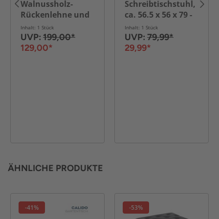
Walnussholz-
Schreibtischstuhl,
Rückenlehne und
ca. 56.5 x 56 x 79 -
schwarzem PU-
89 cm - versch.
Inhalt: 1 Stück
Inhalt: 1 Stück
Leder, ca. 52 x 52 x
Farben\n
UVP:
199,00*
UVP:
79,99*
80–92 cm –
129,00*
29,99*
Schwarz
ÄHNLICHE PRODUKTE
-41%
-53%