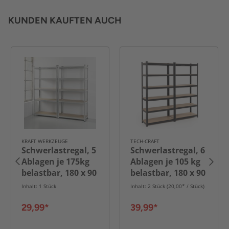
KUNDEN KAUFTEN AUCH
KRAFT WERKZEUGE
TECH-CRAFT
Schwerlastregal, 5
Schwerlastregal, 6
Ablagen je 175kg
Ablagen je 105 kg
belastbar, 180 x 90
belastbar, 180 x 90
x 40 cm, 2-er Set
x 40 cm, 2-er Set
Inhalt: 1 Stück
Inhalt: 2 Stück (20,00* / Stück)
29,99*
39,99*