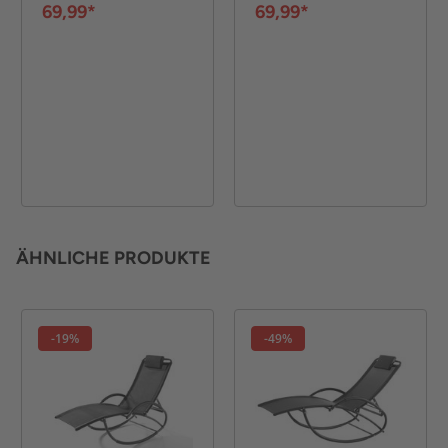
48 cm - Grau
48 cm - Schwarz
69,99*
69,99*
ÄHNLICHE PRODUKTE
-19%
-49%