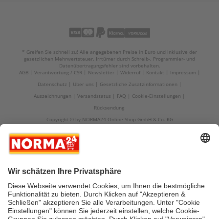
* Greifen Sie schnell zu! Alle angegebenen Preise in Euro und inklusive der
gesetzlichen Mehrwertsteuer. Irrtümer durch Schreib-, Programmier- und
Datenübertragungsfehler sind vorbehalten.
AGB
Verantwortung / CSR
Newsletter
Widerruf
Kontakt
Impressum
Datenschutz
Über uns
Gesetzliche Zusatzinformationen
Auszeichnungen
Versandstatus
FAQ
Cookie-Einstellungen
Rücksendung
Copyright © by NORMA24 Online-Shop GmbH & Co. KG