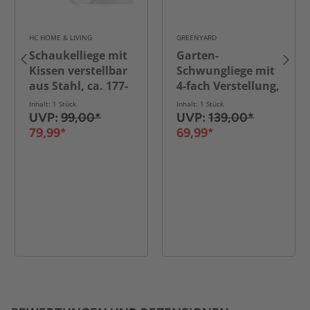
HC HOME & LIVING
GREENYARD
Schaukelliege mit
Garten-
Kissen verstellbar
Schwungliege mit
aus Stahl, ca. 177-
4-fach Verstellung,
143 x 63 x 64-106
ca. 177-143 x 63 x
Inhalt: 1 Stück
Inhalt: 1 Stück
cm -
64-106 cm –
UVP:
99,00*
UVP:
139,00*
Schwarz/Anthrazit
Schwarz
79,99*
69,99*