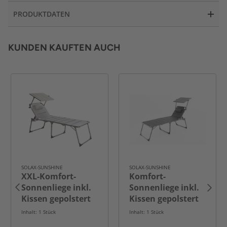
PRODUKTDATEN
KUNDEN KAUFTEN AUCH
SOLAX-SUNSHINE
SOLAX-SUNSHINE
XXL-Komfort-
Komfort-
Sonnenliege inkl.
Sonnenliege inkl.
Kissen gepolstert
Kissen gepolstert
aus Aluminium,
aus Aluminium,
Inhalt: 1 Stück
Inhalt: 1 Stück
ca. 193 x 67 x
ca. 203 x 67,5 x