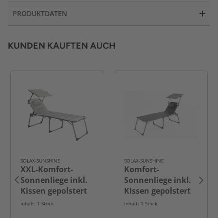
PRODUKTDATEN
KUNDEN KAUFTEN AUCH
SOLAX-SUNSHINE
SOLAX-SUNSHINE
XXL-Komfort-
Komfort-
Sonnenliege inkl.
Sonnenliege inkl.
Kissen gepolstert
Kissen gepolstert
aus Aluminium,
aus Aluminium,
Inhalt: 1 Stück
Inhalt: 1 Stück
ca. 193 x 67 x
ca. 203 x 67,5 x