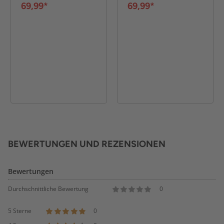
48 cm - Grau
48 cm - Schwarz
69,99*
69,99*
BEWERTUNGEN UND REZENSIONEN
Bewertungen
Durchschnittliche Bewertung
0
5 Sterne
0