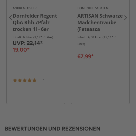
ANDREAS OSTER
DOMENIILE SAHATENI
Dornfelder Regent
ARTISAN Schwarze
QbA Rhh./Pfalz
Mädchentraube
trocken 1l - 6er
(Feteasca
Karton
Neagra) DOC - 6er
Inhalt: 6 Liter (3,17* / Liter)
Inhalt: 4,50 Liter (15,11* /
Karton
UVP:
22,14*
Liter)
19,00*
67,99*
1
BEWERTUNGEN UND REZENSIONEN